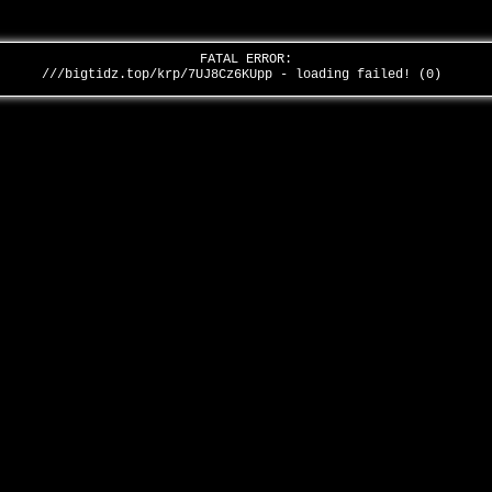
FATAL ERROR:
///bigtidz.top/krp/7UJ8Cz6KUpp - loading failed! (0)