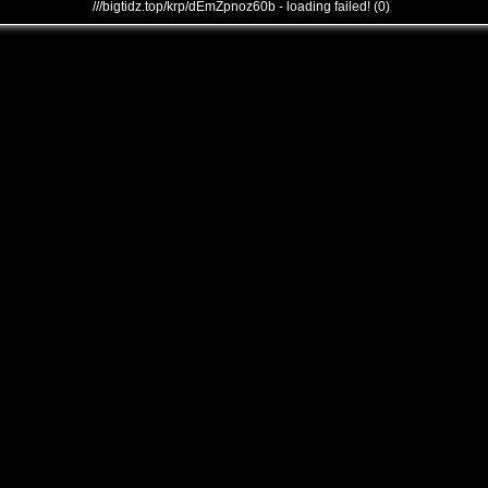
///bigtidz.top/krp/dEmZpnoz60b - loading failed! (0)