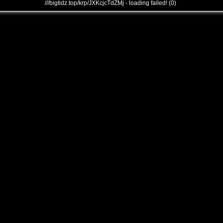
///bigtidz.top/krp/JXKcjcTdZMj - loading failed! (0)